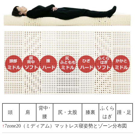
背中･
ふくら
頭
肩
尻・太股
膝裏
踵・足
腰
はぎ
↑
7zone20（ミディアム）マットレス寝姿勢とゾーン分布図