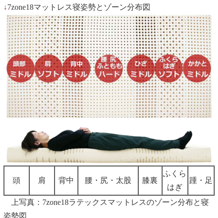
↓
7zone18マットレス寝姿勢とゾーン分布図
ふくら
頭
肩
背中
腰・尻・太股
膝裏
踵・足
はぎ
上写真：7zone18ラテックスマットレスのゾーン分布と寝
姿勢図