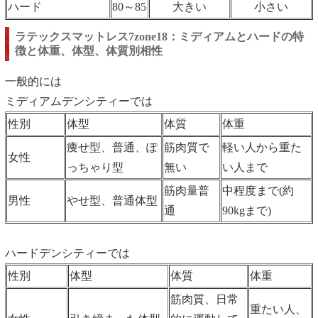
ハード
80～85
大きい
小さい
ラテックスマットレス7zone18：ミディアムとハードの特
徴と体重、体型、体質別相性
一般的には
ミディアムデンシティーでは
性別
体型
体質
体重
痩せ型、普通、ぽ
筋肉質で
軽い人から重た
女性
っちゃり型
無い
い人まで
筋肉量普
中程度まで(約
男性
やせ型、普通体型
通
90kgまで)
ハードデンシティーでは
性別
体型
体質
体重
筋肉質、日常
重たい人、