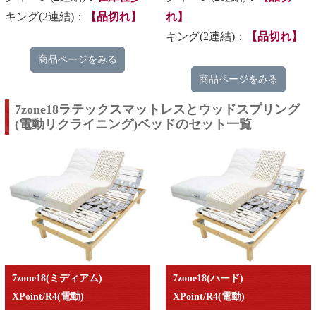
キング(2連結)：
【品切れ】
れ】
キング(2連結)：
【品切れ】
商品ページをみる
商品ページをみる
7zone18ラテックスマットレスとウッドスプリング
(電動リクライニング)ベッドのセット一覧
7zone18(ミディアム)
7zone18(ハード)
XPoint/R4(電動)
XPoint/R4(電動)