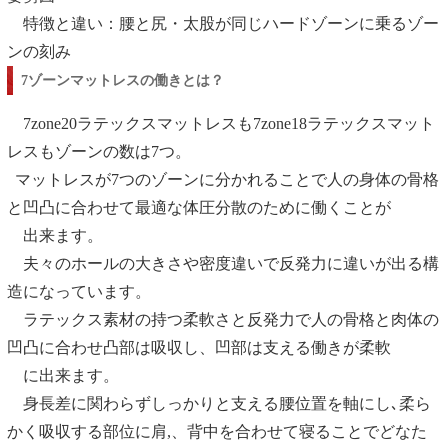
特徴と違い：腰と尻・太股が同じハードゾーンに乗るゾー
ンの刻み
7ゾーンマットレスの働きとは？
7zone20ラテックスマットレスも7zone18ラテックスマット
レスもゾーンの数は7つ。
マットレスが7つのゾーンに分かれることで人の身体の骨格
と凹凸に合わせて最適な体圧分散のために働くことが
出来ます。
夫々のホールの大きさや密度違いで反発力に違いが出る構
造になっています。
ラテックス素材の持つ柔軟さと反発力で人の骨格と肉体の
凹凸に合わせ凸部は吸収し、凹部は支える働きが柔軟
に出来ます。
身長差に関わらずしっかりと支える腰位置を軸にし､柔ら
かく吸収する部位に肩,、背中を合わせて寝ることでどなた