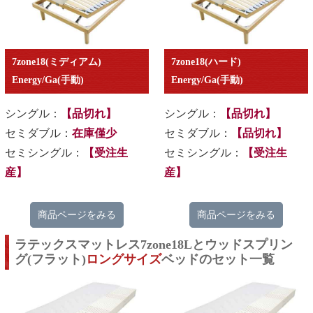
7zone18(ミディアム)
7zone18(ハード)
Energy/Ga(手動)
Energy/
Ga
(
手動
)
シングル：
【品切れ】
シングル：
【品切れ】
セミダブル：
在庫僅少
セミダブル：
【品切れ】
セミシングル：
【受注生
セミシングル：
【受注生
産】
産】
商品ページをみる
商品ページをみる
ラテックスマットレス7zone18Lとウッドスプリン
グ(フラット)
ロングサイズ
ベッドのセット一覧