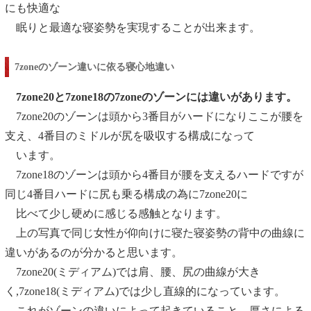
にも快適な
眠りと最適
な寝姿勢を実現することが出来ます。
7zoneのゾーン違いに依る寝心地違い
7zone20と7zone18の7zoneのゾーンには違いがあります。
7zone20のゾーンは頭から3番目がハードになりここが腰を
支え、4番目のミドルが尻を吸収する構成になって
います。
7zone18のゾーンは頭から4番目が腰を支えるハードですが
同じ4番目ハードに尻も乗る構成の為に7zone20に
比べて少し硬めに感じる感触となります。
上の写真で同じ女性が仰向けに寝た寝姿勢の背中の曲線に
違いがあるのが分かると思います。
7zone20(ミディアム)では肩、腰、尻の曲線が大き
く,7zone18(ミディアム)では少し直線的になっています。
これがゾーンの違いによって起きていること、厚さによる