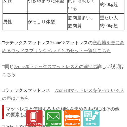
女性
引き締まった体型
的に運動して
約80kg超
いる
筋肉量多い、
重たい人、
男性
がっしり体型
筋肉質
約90kg超
□ラテックスマットレス7zone18マットレスの
寝心地を更に高
めるウッドスプリングベッドとのセット一覧はこちら
□同じ
7zone20ラテックスマットレスとの違いの
詳しい説明は
こちら
□ラテックスマットレス
7zone18マットレスを使っている人
の声はこちら
マットレスと使用する人の相性を決めるものにはその他
の要素もあります。
□それまでの敷寝具環境