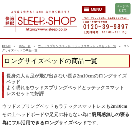
ページNo
C171
HOME
»
商品一覧
»
ウッドスプリングベッド､ラテックスマットレスセット一覧
» ロン
グサイズベッドの商品一覧
ロングサイズベッドの商品一覧
長身の人も足が飛び出さない長さ2m10cmのロングサイズ
ベッド
よく眠れるウッドスプリングベッドとラテックスマット
レスセットで好評
ウッドスプリングベッドもラテックスマットレスも
2m10cm
その上ヘッドボードや足元の枠もない為に
窮屈感無しの寝る
為にフル活用できるロングサイズベッド
です。