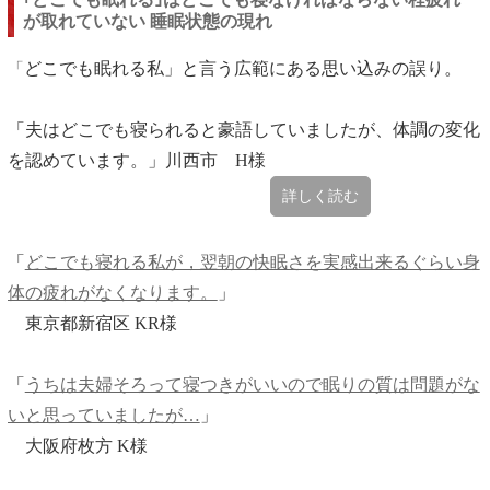
が取れていない 睡眠状態の現れ
どこでも眠れる私」と言う広範にある思い込みの誤り。
「
「夫はどこでも寝られると豪語していましたが、体調の変化
を認めています。」川西市 H様
詳しく読む
「
どこでも寝れる私が，翌朝の快眠さを実感出来るぐらい身
体の疲れがなくなります。
」
東京都新宿区 KR様
「
うちは夫婦そろって寝つきがいいので眠りの質は問題がな
いと思っていましたが…
」
大阪府枚方 K様