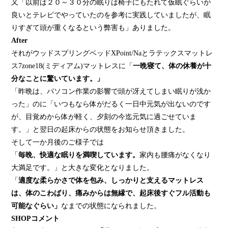
又「以前は２０～３０分の眠りは椅子にもたれて仮眠ぐらいが
良いとテレビでやっていたのを参考に実践していましたが、眠
りすぎて頭が重くなるという弊害も」ありました。
After
それがウッドスプリングベッド
XPoint/Na
とラテックスマットレ
ス
7zone18(ミディアム)
マットレスに「
一晩寝て、体の休養が十
分なことに驚いています。
」
「昨晩は、パソコン作業の影響で頭が冴えてしまい眠りが浅か
った」のに「いつもなら体がだるく一日中元気が出ないのです
が、目覚めから体が軽く、夕刻の今迄元気に過ごせていま
す。」と翌日の起床からの状態をお知らせ頂きました。
そして一か月後のご様子では
「
毎晩、快適な眠りを満喫しています。
家内も腰痛がなくなり
大満足です。」と大きな変化となりました。
「
適度な柔らかさで体を包み、しっかりと支えるマットレス
は、
体のこわばり、痛みからは無縁で、起床後すぐフル活動も
可能なぐらい」
なまでの状態になられました。
SHOPコメント