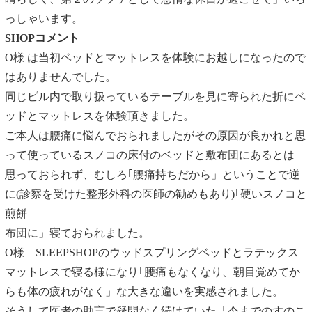
っしゃいます。
SHOPコメント
O様 は当初ベッドとマットレスを体験にお越しになったので
はありませんでした。
同じビル内で取り扱っているテーブルを見に寄られた折にベ
ッドとマットレスを体験頂きました。
ご本人は腰痛に悩んでおられましたがその原因が良かれと思
って使っているスノコの床付のベッドと敷布団にあるとは
思っておられず、むしろ｢腰痛持ちだから」ということで逆
に(診察を受けた整形外科の医師の勧めもあり)｢硬いスノコと
煎餅
布団に」寝ておられました。
O様 SLEEPSHOPのウッドスプリングベッドとラテックス
マットレスで寝る様になり｢腰痛もなくなり、朝目覚めてか
らも体の疲れがなく」な大きな違いを実感されました。
そうして医者の助言で疑問なく続けていた「今までのすのこ