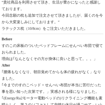
“貴社商品を利用させて頂き、生活が豊かになったと感謝し
ております。
今回念願の枕も追加で注文させて頂きましたが、届くのを今
から大変楽しみにしております。“
ラテックス枕（10/8cm）をご注文いただきました。
Before
すのこの床板のついたベッドフレームにせんべい布団で寝て
おられました。
理由は｢なんとなくその方が身体に良いと思って。。。」
After
｢腰痛もなくなり、朝目覚めてからも体の疲れがなく」なり
ました。
｢今までのすのこベッド + せんべい布団が本当に苦行だった
事を思い知った次第です。」実感される様になりました。
｢(Energy/Ra2モーター電動ベッドの)リクライニング機能も素
晴らしく、第２のソファとして怠惰な休日が過ごせて」いら