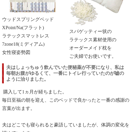
ウッドスプリングベッド
XPoint/Na(フラット)
スパゲッティー状の
ラテックスマットレス
ラテックス素材使用の
7zone18(ミディアム)
オーダーメイド枕を
女性寝姿勢図
ご夫婦でお使いです。
夫は
しょっちゅう飲んでいた便秘薬が不要になり
、私は
毎朝お腹がゆるくて、一番にトイレ行っていたのが嘘の
ように治りました。
購入して1ヵ月が経ちました。
毎日至福の朝を迎え、このベッドで良かったと一番の感謝の
言葉が出ます。
夫はどこでも寝られると豪語していましたが、体調の変化を