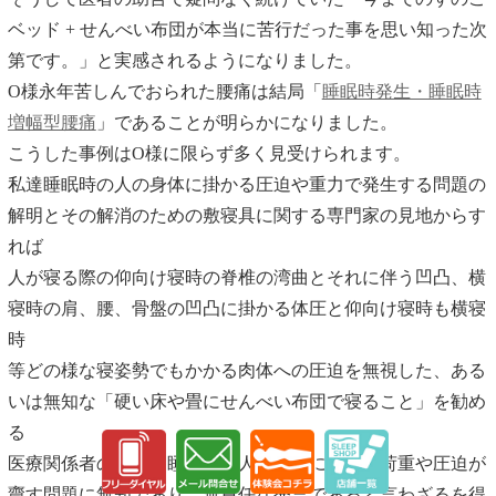
ベッド + せんべい布団が本当に苦行だった事を思い知った次
第です。」と実感されるようになりました。
O様永年苦しんでおられた腰痛は結局「
睡眠時発生・睡眠時
増幅型腰痛
」であることが明らかになりました。
こうした事例はO様に限らず多く見受けられます。
私達睡眠時の人の身体に掛かる圧迫や重力で発生する問題の
解明とその解消のための敷寝具に関する専門家の見地からす
れば
人が寝る際の仰向け寝時の脊椎の湾曲とそれに伴う凹凸、横
寝時の肩、腰、骨盤の凹凸に掛かる体圧と仰向け寝時も横寝
時
等どの様な寝姿勢でもかかる肉体への圧迫を無視した、ある
いは無知な「硬い床や畳にせんべい布団で寝ること」を勧め
る
医療関係者の言葉は睡眠時の人の身体に掛かる荷重や圧迫が
齎す問題に無知であり、無責任な発言であると言わざるを得