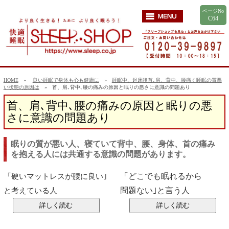
ページNo
C64
HOME
»
良い睡眠で身体も心も健康に
»
睡眠中、起床後首､肩、背中、腰痛く睡眠の質悪
い状態の原因は
» 首、肩､背中､腰の痛みの原因と眠りの悪さに意識の問題あり
首、肩､背中､腰の痛みの原因と眠りの悪
さに意識の問題あり
眠りの質が悪い人、寝ていて背中、腰、身体、首の痛み
を抱える人には共通する意識の問題があります。
「どこでも眠れるから
「硬いマットレスが腰に良い｣
問題ない｣と言う人
と考えている人