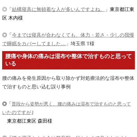
◎「
結構寝具に無頓着な
人が多いんですよね
。
」
東京都江東
区 木内様
◎「
今までは寝具が合わなくても、体力・若さ・少しの我慢
で睡眠をカバーしてました…
」埼玉県 T様
腰痛や身体の痛みは湿布や整体で治すものと思って
いる
腰の痛みを発生原因から取り除かず対処療法的な湿布や整体
で治すものと思い込む誤り事例
「
◎
普段から姿勢が悪く、腰の痛みは湿布で治すものと思って
たのですが
｣
い
東京都江東区 森田様