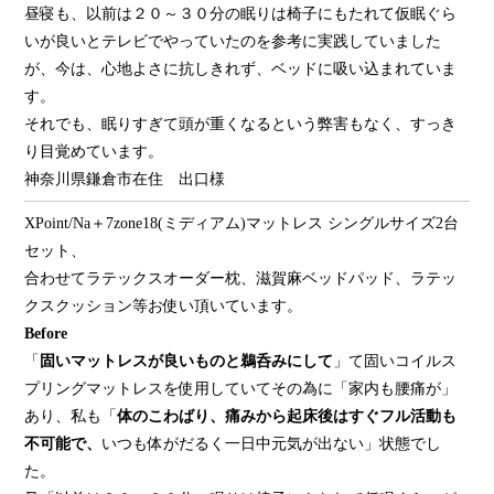
昼寝も、以前は２０～３０分の眠りは椅子にもたれて仮眠ぐら
いが良いとテレビでやっていたのを参考に実践していました
が、今は、心地よさに抗しきれず、ベッドに吸い込まれていま
す。
それでも、眠りすぎて頭が重くなるという弊害もなく、すっき
り目覚めています。
神奈川県鎌倉市在住 出口様
XPoint/Na＋7zone18(ミディアム)マットレス シングルサイズ2台
セット、
合わせてラテックスオーダー枕、滋賀麻ベッドパッド、ラテッ
クスクッション等お使い頂いています。
Before
「
固いマットレスが良いものと鵜呑みにして
」て固いコイルス
プリングマットレスを使用していてその為に「家内も腰痛が」
あり、
私も「
体のこわばり、痛みから起床後はすぐフル活動も
不可能で、
いつも体がだるく一日中元気が出ない」状態でし
た。