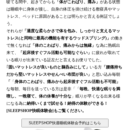
寝てる間中、起きてからも
「
体がこわばり、痛み」
がある状態
は睡眠中に身体が接し、自身の体圧を掛け続ける敷寝具やマッ
トレス、ベッドに原因があることは明らかと言える例証でしょ
う。
それらが
「
適度な柔らかさで体を包み、しっかりと支えるマッ
トレス
(
と同時に最高の機能を有するウッドスプリング
)
」
の働き
で無くなれば
「
体のこわばり、痛みからは無縁」
な為に熟眠出
来て、
「
起床後すぐフル活動も可能なぐらい」
に疲れが取れて
いる眠りが出来ている証左だと言えるお便りでした。
｢
固いマットレスが良いものと鵜呑みにして」
いる方
「腰痛持ち
だから堅いマットレスやせんべい布団が良い」
と思い込み毎朝
「
「
身体のこわばり、痛みから起床後すぐフル活動も不可能
」
な毎朝、毎日を送っている方は是非「「
毎晩、快適な眠りを満
喫し、一晩寝て、体の休養が十分な
」眠りが早くなる出来る様
になる為に
納得いくまで試せる！納得の体験ができる！
[SLEEPSHOP
快眠体験会]
もご覧ください。