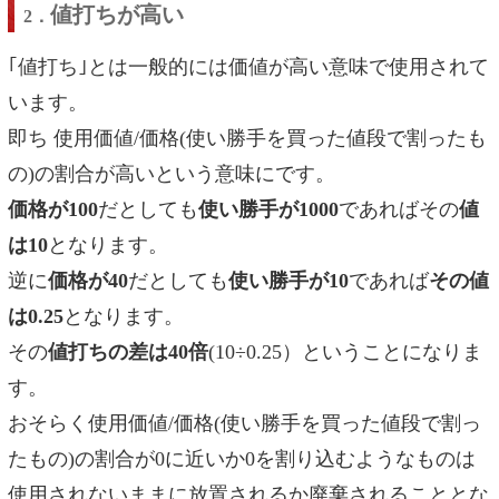
値打ちが高い
2．
｢値打ち｣とは一般的には価値が高い意味で使用されて
います。
即ち 使用価値/価格(使い勝手を買った値段で割ったも
の)の割合が高いという意味にです。
価格が100
だとしても
使い勝手が1000
であればその
値
は10
となります。
逆に
価格が40
だとしても
使い勝手が10
であれば
その値
は0.25
となります。
その
値打ちの差は40倍
(10÷0.25）ということになりま
す。
おそらく使用価値/価格(使い勝手を買った値段で割っ
たもの)の割合が0に近いか0を割り込むようなものは
使用されないままに放置されるか廃棄されることとな