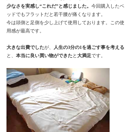
少なさを実感し“これだ”と感じました。
今回購入したベ
ッドでもフラットだと若干腰が痛くなります。
今は頭側と足側を少し上げて使用しております。この使
用感が最高です。
大きな出費でした
が、
人生の3分の1を過ごす事を考える
と、
本当に良い買い物ができた
と
大満足
です。