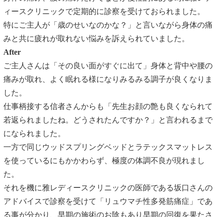
ィースクリニックで定期的に診察を受けておられました。
特にご主人が「歳のせいなのかな？」と言いながら身体の痛
みと共に疲れが取れない悩みを訴えられていました。
After
ご主人さんは「その良い面がすぐに出て」身体と背中や腰の
痛みが取れ、よく眠れる様になりみるみる調子が良くなりま
した。
仕事柄接する信者さんからも「先生お顔の艶も良くなられて
若返られましたね。どうされたんですか？」と言われるまで
になられました。
一方で同じウッドスプリングベッドとラテックスマットレス
を使っているにもかかわらず、極度の体調不良が現れまし
た。
それを機に雅レディースクリニックの医師である坂口さんの
アドバイスで診察を受けて「
リュウマチ性多発筋痛症
」であ
る事が分かり、早期の施術のお陰もあり早期の回復を果たさ