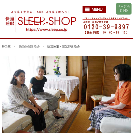
ページNo
C140
HOME
»
快適睡眠体験会
» 快適睡眠・筑紫野体験会