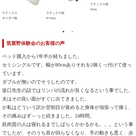
ラテックス枕
10cm
ラテックス
ラテックス枕
オーダー枕
8〜6cm
1
筑紫野体験会のお客様の声
ベッド購入から1年半が経ちました。
セミシングルです。幅が80cmありそれを2個くっ付けて使っ
ています。
ダブルが無いのでそうしたのです。
坂口先生の話ではリンパの流れが良くなるという事でした。
夫はその良い面がすぐに出てきました。
が私はどういう訳か翌朝目が覚めると身体が強張って痛く、
その痛みはず～っと続きました。24時間。
筋肉質の人は寝れるまでしばらくかかるかも。。。という事
でしたが、そのうち首が回らなくなり、手の動きも悪く、歩