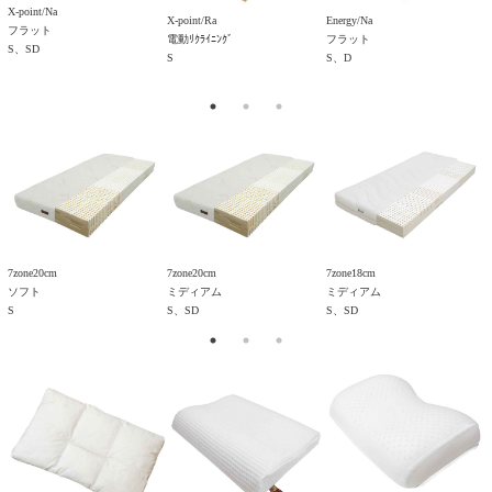
X-point/Na
X-point/Ra
Energy/Na
E
フラット
電動ﾘｸﾗｲﾆﾝｸﾞ
フラット
電
S、SD
S
S、D
7zone20cm
7zone20cm
7zone18cm
7
ソフト
ミディアム
ミディアム
S
S、SD
S、SD
S