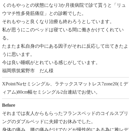
くのもやっとの状態になり3か月後病院で診て貰うと「リュ
ウマチ性多発筋痛症」との診断でした。
それもやっと良くなり治療も終わろうとしています。
私が思うにこのベッドは寝ている間に働きかけてくれてい
る。
たまたま私自身の中にある因子がそれに反応して出てきたよ
うに思います。
今は良い睡眠がとれている感じがしています。
福岡県筑紫野市 だん様
XPoint/Naセミシングル、ラテックスマットレス7zone20(ミデ
ィアム)80cm幅セミシングル2台連結でお使い。
Before
それまでは友人からもらったフランスベッドのコイルスプリ
ングのダブルベッドに夫婦でお休みでした。
身体の痛み、腰の痛みだけでなどが慢性的にある為に雅レデ