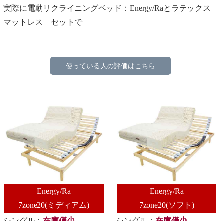
実際に電動リクライニングベッド：Energy/Raとラテックス
マットレス セットで
使っている人の評価はこちら
Energy/Ra
Energy/Ra
7zone20(ミディアム)
7zone20(ソフト)
シングル：
在庫僅少
シングル：
在庫僅少