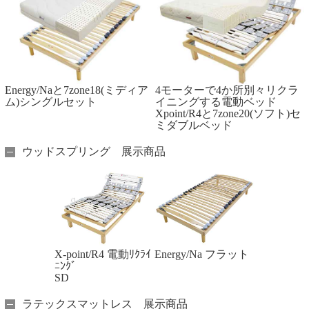
Energy/Naと7zone18(ミディア
4モーターで4か所別々リクラ
ム)シングルセット
イニングする電動ベッド
Xpoint/R4と7zone20(ソフト)セ
ミダブルベッド
ウッドスプリング 展示商品
X-point/R4 電動ﾘｸﾗｲ
Energy/Na フラット
ﾆﾝｸﾞ
SD
ラテックスマットレス 展示商品