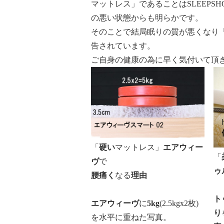
マットレス」であることはSLEEP
の悪い状態からも明らかです。
そのことで結局眠りの質が悪くなり
告されています。
ご自身の健康の為に早く気付いて頂
「
硬い
マットレス」
エアウィー
「
ヴ
で
ゥ
腰痛く
なる
理由
ト
エアウィーヴ
に
5kg
(2.5kgx2枚)
り
を水平に重ねた写真。