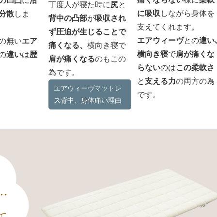
の凹凸
に
沿
丁度人が寝た時に
尻
と
に吸収
しながら身体を
分散
しま
背中の凸部
が
吸収され
支えてくれます。
ず圧迫が生じることで
エアウィーヴ
との
違い
の無い
エア
痛くなる、
横向き寝で
横向き寝
で
肩が痛くな
の
違い
は
歴
肩が痛くなる
のもこの
らない
のは
この柔軟さ
為です。
と
支える力
の両方の為
エアウィーヴマットレ
です。
ス背中、身体痛い理由