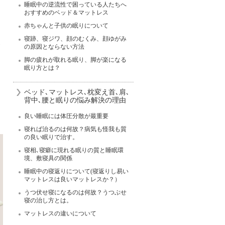
睡眠中の逆流性で困っている人たちへ
おすすめのベッド＆マットレス
赤ちゃんと子供の眠りについて
寝跡、寝ジワ、顔のむくみ、顔ゆがみ
､
の原因とならない方法
脚の疲れが取れる眠り、脚が楽になる
眠り方とは？
ベッド､マットレス､枕変え首､肩､
背中､腰と眠りの悩み解決の理由
良い睡眠には体圧分散が最重要
寝れば治るのは何故？病気も怪我も質
の良い眠りで治す。
寝相､寝癖に現れる眠りの質と睡眠環
境、敷寝具の関係
睡眠中の寝返りについて(寝返りし易い
マットレスは良いマットレスか？）
うつ伏せ寝になるのは何故？うつぶせ
寝の治し方とは。
マットレスの違いについて