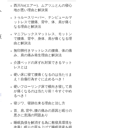
西川Air(エアー)、ムアツふとんの寝心
人
地が悪い理由と解決策
トゥルースリーパー、テンピュールマ
ットレスで腰痛、背中、体、肩が痛く
なる理由と解決法
マニフレックスマットレス、モットン
原
で腰痛、背中、身体、肩が痛くなる理
由と解決法
無印脚付きマットレスの腰痛、体の痛
み、肩の痛み発生理由と解決法
介護ベッドの床ずれ対策できるマット
レスとは
硬い床に寝て腰痛くなるのは当たりま
え！自傷行為すぐに止めるべき！
硬いフローリング床で横向き寝して肩
が痛くなるのは当たり前！今すぐやめ
るべき！
寝ジワ、寝跡出来る理由と治し方
首、肩､背中､腰の痛みの原因と眠りの
悪さに意識の問題あり
睡眠負債を解消する為に敷寝具環境を
改善し眠りの質を上げて睡眠資産を積