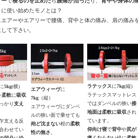
アー
で
寝るのを止めた
ら
腰痛が治った
り、
背中や身体の
りに使い始めたモノとは？
スエアーやエアリーで腰痛、背中と体の痛み、肩の痛み
にして下さい。
ラテックス
に
7kg
(縦)
に
5kg
(横)
エアウィーヴ
に
ラテックスマットレス
を
柔軟
に
吸収
7kg
（縦）
ではダンベルの狭い
接
っかり
支え
エアウィーヴにダンベ
地面は柔軟に吸収
され
ルの狭い面で乗せても
ています。
乍支える反
殆ど沈まない
程の
柔軟
仰向け寝
で
背中
や
尻が
合わせてい
性の無さ
。
痛くならない
様に
柔軟