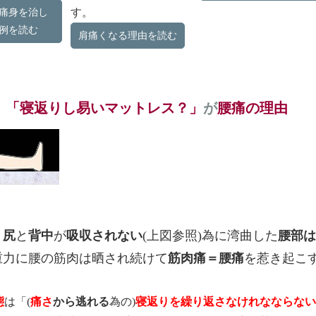
す。
痛身を治し
例を読む
肩痛くなる理由を読む
」「寝返りし易いマットレス？」
が
腰痛の理由
：
尻
と
背中
が
吸収されない
(上図参照)為に湾曲した
腰部は
重力に腰の筋肉は
晒され続けて
筋肉痛＝腰痛
を惹き起こ
態
は「(
痛さ
から逃れる
為の)
寝返りを繰り返さなけれなならない