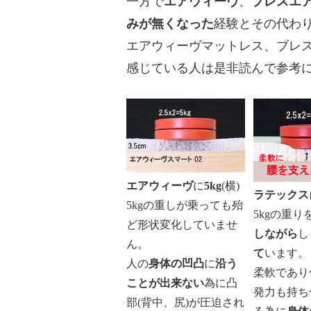
一方で
エアウィーヴ
、
ブレスエ
みが無くなった
経験とその代わ
エアウィーヴマットレス、ブレ
感じている人は是非読んで参考
エアウィーヴ
に
5kg
(横)
ラテックス
5kgの重しが乗っても殆
5kgの重り
ど形状変化していませ
しながら
し
ん。
て
います。
人の
身体の凹凸
に
沿う
柔軟であり
ことが出来ない
為に凸
発力も持ち
部(背中、尻)が圧迫され