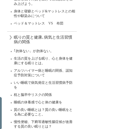
み上げよう。
身体と寝癖とベッド&マットレスとの相
性や馴染みについて
ベッド＆マットレス VS 布団
眠りの質と健康､病気と生活習慣
病の関係
｢勿体ない」が勿体ない。
生活の質を上げる眠り、心と身体を健
康にする眠りとは。
アルツハイマー病と睡眠の関係、認知
症予防対策について
いい睡眠で病気発症と生活習慣病予防
を
枕と脳卒中リスクの関係
睡眠の休養感で心と体の健康を
質の良い睡眠とは？質の良い睡眠をと
る為に必要なこと。
慢性便秘、下痢等過敏性腸症候が改善
する質の良い眠りとは？