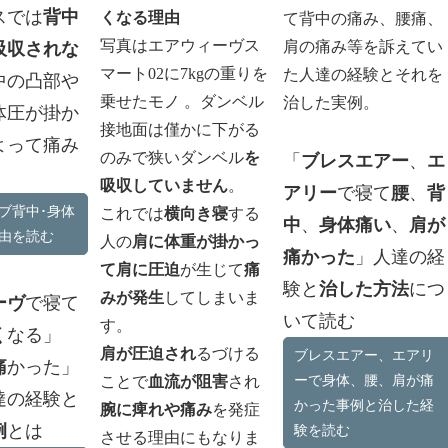
スでは
背中
くなる理由
て背中の痛み、腰痛、
写真はエアウィーヴス
肩の痛み等を訴えてい
吸収されな
マート02に7kgの重りを
た人達の経験とそれを
中の凸部や
乗せたモノ 。ダンベル
治した実例。
体圧が掛か
接地面は僅かに下がる
よって痛み
のみで狭いダンベル
を
「
ブレスエアー
、
エ
吸収していません
。
アリー
で寝て
腰
、
背
ブ背中･身体
これでは
横向き寝
する
中
、
身体痛い
、
肩が
由を読む
人の
肩に体重が掛かっ
痛かった
」人達の経
て肩に圧迫
が生じて
痛
験と
治した方法
につ
みが発生
してしまいま
ーヴ
で寝て
いて読む
す。
く
なる」
肩が圧迫され
るづける
ブレスエアー、エアリ
痛
かった」
ことで
血流が阻害
され
ーで身体、腰、肩が痛
達の経験と
かった事例と治した経
腕に痺れや痛み
を発症
例
とは
験を読む
させる理由にもなりま