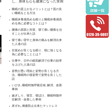
痛
し、身体も心も健康になった実例
睡眠の質上がるメリットとは？質の良
い睡眠をとる方法
を
睡眠休養感高める眠りと睡眠休養感高
める為に必要なコトとは？
腰痛の原因と対策、寝て痛い腰痛を治
すことが出来た話
寝て痛い背中と身体の痛みを解消出来
た人達の話
目覚めが良くなる眠り、朝に強くなる
為に必要なこととは？
仕事中、日中の眠気解消で仕事の効率
を上げた人達の話
姿勢が悪い理由と姿勢が良くなる方
法、睡眠時の寝姿勢で姿勢を良くした
話
いびき､睡眠時無呼吸症候､解消、改善
事例
歯ぎしり、寝言、寝ぼけ、睡眠時随伴
症解消・改善した事例
床ずれ､褥瘡防止出来たマットレス