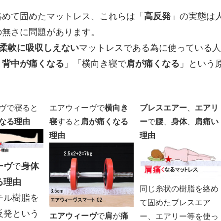
。
絡めて固めたマットレス、これらは「
高反発
」の実態は
の無さに問題があります。
柔軟に吸収しえない
マットレスである為に使っている人
と
背中が痛くなる
」「横向き寝で
肩が痛くなる
」という
ヴで寝ると
エアウィーヴで
横向き
ブレスエアー
、
エアリ
なる理由
寝
すると
肩が痛くなる
ー
で
腰
、
身体
、
肩痛い
理由
理由
ーヴ
で
身体
る理由
同じ糸状の樹脂を絡め
テル樹脂を
て固めたブレスエア
反発という
エアウィーヴ
で
肩
が
痛
ー、エアリー等を使っ