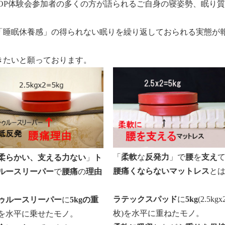
SHOP体験会参加者の多くの方が語られるご自身の寝姿勢、眠り質
「睡眠休養感」の得られない眠りを繰り返しておられる実態が
きたいと願っております。
「
柔軟
な
反発力
」で
腰
を
支え
柔らかい、支える力ない
」
ト
腰痛くならないマットレス
と
ルースリーパー
で
腰痛
の
理由
ラテックスパッド
に
5kg
(2.5kgx
ゥルースリーパー
に
5kgの重
枚)を水平に重ねたモノ。
を水平に乗せたモノ。