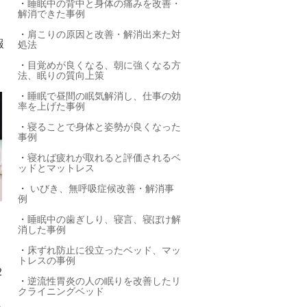
・
睡眠中の背中と身体の痛みを改善・
解消できた事例
・
肩こりの原因と改善・解消出来た対
報
処法
・
目覚めが良くなる、朝に強くなる方
法、眠りの質向上策
・
睡眠で昼間の眠気解消し、仕事の効
率を上げた事例
・
寝ることで身体と姿勢が良くなった
事例
・
寝れば疲れが取れると評価されるベ
ッドとマットレス
・
いびき、無呼吸症候改善・解消事
例
て
・
睡眠中の歯ぎしり、寝言、寝ぼけ解
消した事例
は
・
床ずれ防止に役立ったベッド、マッ
トレスの事例
2
・
逆流性胃炎の人の眠りを改善したリ
クライニングベッド