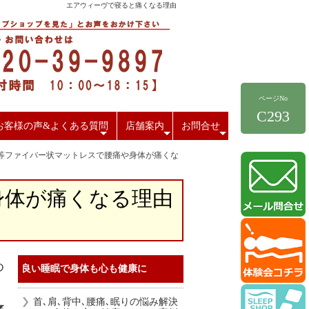
エアウィーヴで寝ると痛くなる理由
ページNo
C293
お客様の声&よくある質問
店舗案内
お問合せ
+
+
+
等ファイバー状マットレスで腰痛や身体が痛くな
身体が痛くなる理由
め
良い睡眠で身体も心も健康に
首､肩､背中､腰痛､眠りの悩み解決