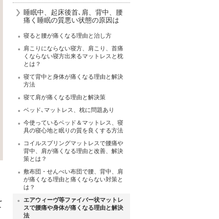
睡眠中、起床後首､肩、背中、腰
痛く睡眠の質悪い状態の原因は
寝ると腰が痛くなる理由と治し方
肩こりにならない寝方、肩こり、首痛
くならない寝方出来るマットレスと枕
とは？
寝て背中と身体が痛くなる理由と解決
方法
寝て肩が痛くなる理由と解決策
ベッド､マットレス、枕に問題あり
今使っているベッド＆マットレス、寝
具の寝心地と眠りの質を良くする方法
コイルスプリングマットレスで腰痛や
背中、肩が痛くなる理由と改善、解決
策とは？
敷布団・せんべい布団で腰、背中、肩
が痛くなる理由と痛くならない対策と
は？
エアウィーヴ等ファイバー状マットレ
て
スで腰痛や身体が痛くなる理由と解決
法