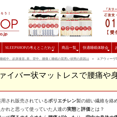
SLEEPSHOPの考えとこだわり
商品一覧
快適睡眠体験会
+
+
+
睡眠中、起床後首､肩、背中、腰痛く睡眠の質悪い状態の原因は
» エアウィーヴ
ァイバー状マットレスで腰痛や
起用され販売されている
ポリエチレン
製の細い繊維を絡
良かれと思って使っていた人達の
実態
と
評価
とは？