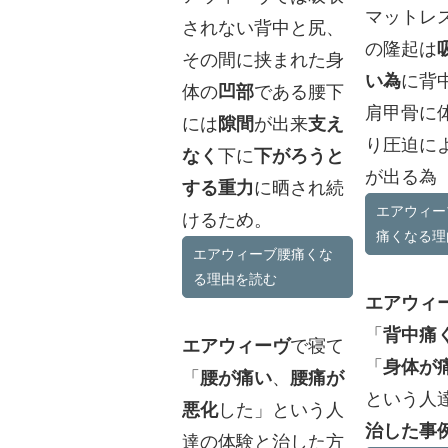
マットレ
されない背中と尻、
の隆起は
その間に挟まれた身
い為
に背
体の
凹部
である腰下
肩甲骨に
には
隙間
が出来
支え
り圧迫に
なく
下に
下がろうと
が出る為
する重力
に晒され続
エアウィー
けるため。
痛くなる理
エアウィーブ腰痛くな
る理由を読む
エアウィ
「
背中痛
エアウィーヴ
で寝て
「
身体が
「
腰が痛い
、
腰痛が
という人
悪化
した」
という人
治した事
達の体験と治した方