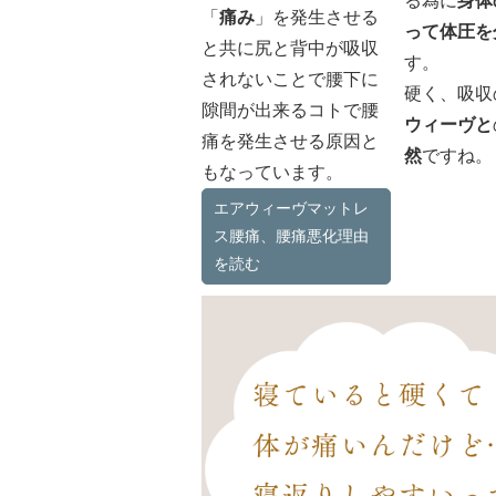
る為に
身体
「
痛み
」を発生させる
って体圧を
と共に尻と背中が吸収
す。
されないことで腰下に
硬く、吸収
隙間が出来るコトで腰
ウィーヴと
痛を発生させる原因と
然
ですね。
もなっています。
エアウィーヴマットレ
ス腰痛、腰痛悪化理由
を読む