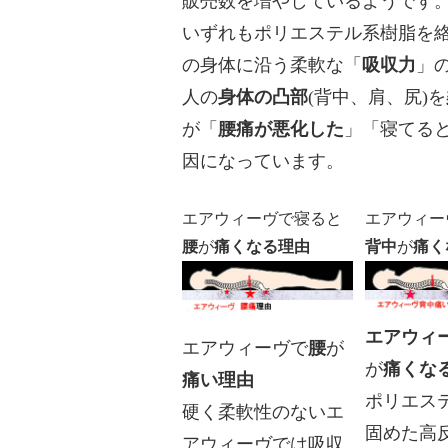
販売数を増やしているようです
いずれもポリエステル系樹脂を
の身体に沿う柔軟な「
吸収力
」
人の
身体の凸部
(背中、肩、尻)を
が「
腰痛が悪化した
」「寝てる
因になっています。
エアウィーヴで寝ると
エアウィー
腰
が
痛くなる理由
背中
が
痛く
エアウィ
エアウィーヴで
腰
が
が
痛くな
痛い理由
ポリエス
硬く柔軟性のないエ
固めた
高
アウィーヴでは吸収