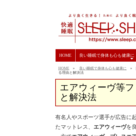
HOME
良い睡眠で身体も心も健康に
+
HOME
»
良い睡眠で身体も心も健康に
»
る理由と解決法
エアウィーヴ等フ
と解決法
有名人やスポーツ選手が広告に
たマットレス、
エアウィーヴ
を