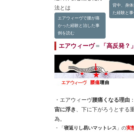
背中、身体
法とは
た経験と事
エアウィーヴで腰が痛
かった経験と治した事
例を読む
エアウィーヴ
＝
「高反発？
・エアウィーヴ
腰痛くなる理由
宙に浮き
、下に下がろうとする
為。
・「
寝返りし易いマットレス
」の
実