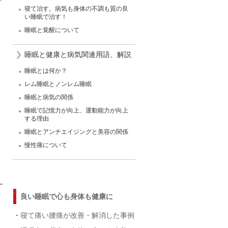
寝て治す。病気も身体の不調も質の良
い睡眠で治す！
睡眠と覚醒について
睡眠と健康と病気関連用語、解説
睡眠とは何か？
レム睡眠とノンレム睡眠
睡眠と病気の関係
睡眠で記憶力が向上、運動能力が向上
する理由
睡眠とアンチエイジングと美容の関係
慢性痛について
す
良い睡眠で心も身体も健康に
・
寝て痛い腰痛が改善・解消した事例