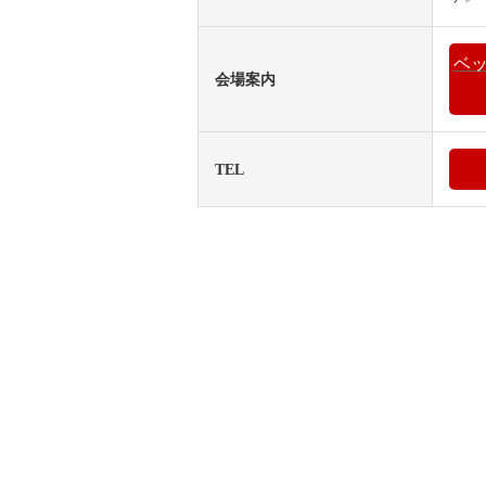
ベ
会場案内
TEL