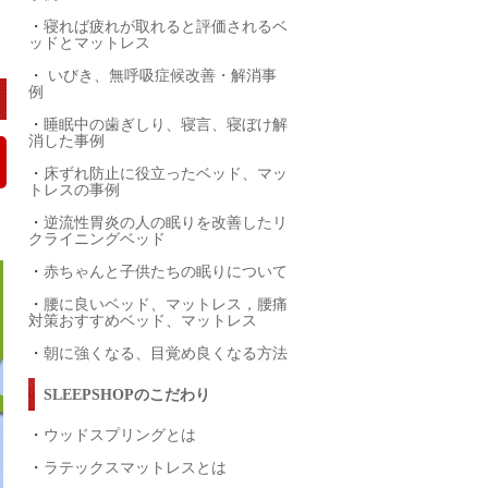
・
寝れば疲れが取れると評価されるベ
ッドとマットレス
・
いびき、無呼吸症候改善・解消事
例
・
睡眠中の歯ぎしり、寝言、寝ぼけ解
消した事例
・
床ずれ防止に役立ったベッド、マッ
トレスの事例
・
逆流性胃炎の人の眠りを改善したリ
クライニングベッド
・
赤ちゃんと子供たちの眠りについて
・
腰に良いベッド、マットレス，腰痛
対策おすすめベッド、マットレス
・
朝に強くなる、目覚め良くなる方法
SLEEPSHOPのこだわり
・
ウッドスプリングとは
・
ラテックスマットレスとは