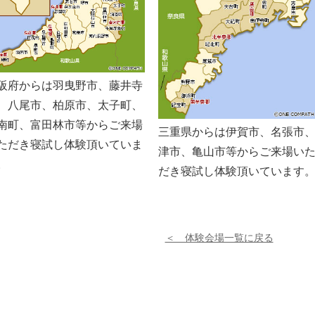
阪府からは羽曳野市、藤井寺
、八尾市、柏原市、太子町、
南町、富田林市等からご来場
三重県からは伊賀市、名張市
ただき寝試し体験頂いていま
津市、亀山市等からご来場い
。
だき寝試し体験頂いています
＜ 体験会場一覧に戻る