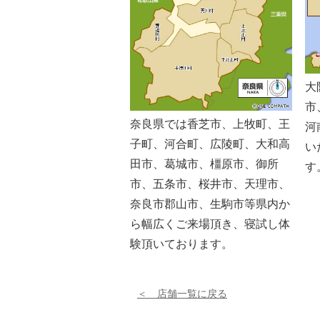
大
市
奈良県では香芝市、上牧町、王
河
子町、河合町、広陵町、大和高
い
田市、葛城市、橿原市、御所
す
市、五条市、桜井市、天理市、
奈良市郡山市、生駒市等県内か
ら幅広くご来場頂き、寝試し体
験頂いております。
＜ 店舗一覧に戻る