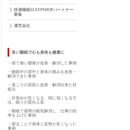
快適睡眠SLEEPSHOPパートナー
募集
運営会社
良い睡眠で心も身体も健康に
・
寝て痛い腰痛が改善・解消した事例
・
睡眠中の背中と身体の痛みを改善・
解消できた事例
・
肩こりの原因と改善・解消出来た対
処法
・
目覚めが良くなる、朝に強くなる方
法、眠りの質向上策
・
睡眠で昼間の眠気解消し、仕事の効
率を上げた事例
・
寝ることで身体と姿勢が良くなった
事例