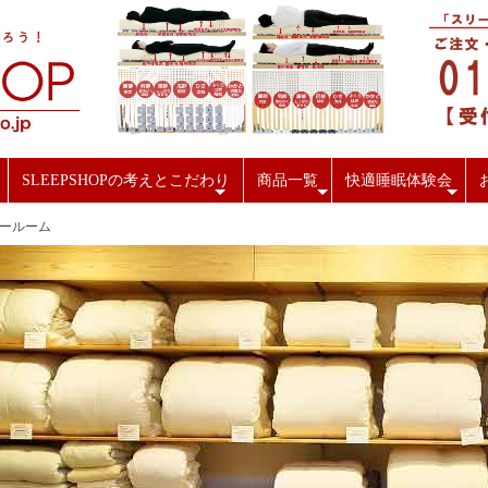
SLEEPSHOPの考えとこだわり
商品一覧
快適睡眠体験会
+
+
+
ールーム