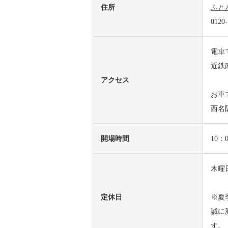
住所
ふと
0120-
電車
近鉄
アクセス
お車
西名
開場時間
10：
木曜
定休日
※夏
誠に
す。