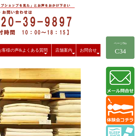
ページNo
C34
お客様の声&よくある質問
店舗案内
お問合せ
+
+
+