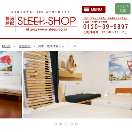
ページNo
C32
HOME
»
店舗案内
» 兵庫・尼崎体験ショールーム