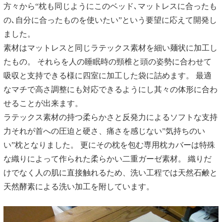
方々から“枕も同じようにこのベッド､マットレスに合ったも
の､自分に合ったものを使いたい”という要望に応えて開発し
ました。
素材はマットレスと同じラテックス素材を細い麺状に加工し
たもの。 それらを人の睡眠時の頸椎と頭の姿勢に合わせて
吸収と支持できる様に四室に加工した袋に詰めます。 最適
なマチで高さ調整にも対応できるようにし其々の体形に合わ
せることが出来ます。
ラテックス素材の持つ柔らかさと反発力によるソフトな支持
力それが首への圧迫と硬さ、痛さを感じない”気持ちのい
い”枕となりました。 更にその枕を包む専用枕カバーは特殊
な織りによって作られた柔らかい二重ガーゼ素材。 織りだ
けでなく人の肌に直接触れるため、洗い工程では天然石鹸と
天然酵素による洗い加工を附しています。