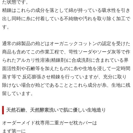
た状態です。
精錬はこれらの成分を落として綿が持っている吸水性を引き
出し同時に糸に付着している不純物や汚れを取り除く加工で
す。
通常の綿製品の殆どはオーガニックコットンの認定を受けた
商品も含めてこの作業工程で、苛性ソーダやソーダ灰等で作
られたアルカリ性溶液(精錬剤)に合成洗剤に含まれている界
面活性剤や石鹸等を加えたものに糸や生地を浸して一定時間
蒸す等で 反応膨張させ精錬を行っていますが、充分に取り
除けない場合が殆どであることとこれら成分が糸、生地に残
留しています。
天然石鹸、天然酵素洗いで肌に優しい生地造り
オーダーメイド枕専用二重ガーゼ枕カバーは
まず第一に