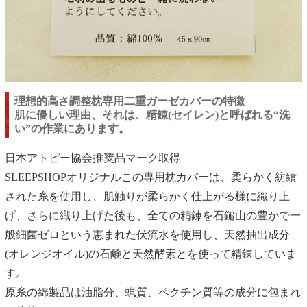
理想的高さ調整枕専用二重ガーゼカバーの特徴
肌に優しい理由、それは、精錬(セイレン)と呼ばれる“洗
い”の作業
にあります。
日本アトピー協会推奨品マーク取得
SLEEPSHOPオリジナルこの専用枕カバーは、柔らかく紡績
された糸を使用し、肌触りが柔らかく仕上がる様に織り上
げ、さらに織り上げた後も、全ての精錬を石鎚山の豊かで一
般細菌ゼロという恵まれた伏流水を使用し、天然抽出成分
(オレンジオイル)の石鹸と天然酵素とを使って精錬していま
す。
原糸の綿製品は油脂分、蝋質、ペクチン質等の成分に包まれ